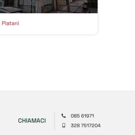
 Platani
085 61971
CHIAMACI
328 7517204