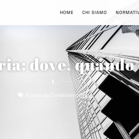
HOME
CHI SIAMO
NORMATI
ia: dove, quando 
Notizie da CondominioWeb