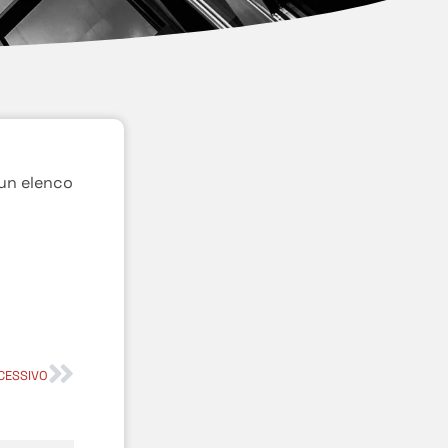
 un elenco
CESSIVO