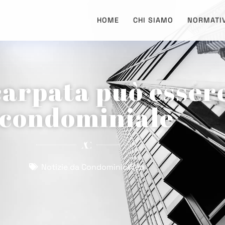
HOME
CHI SIAMO
NORMATI
arpata può esser
condominiale
Notizie da CondominioWeb