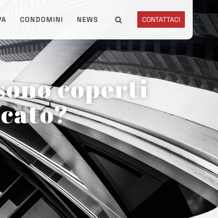
VA
CONDOMINI
NEWS
CONTATTACI
 sono coperti
icato?