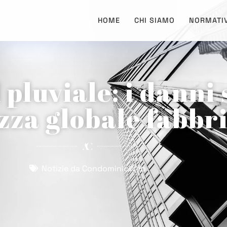
HOME
CHI SIAMO
NORMATI
l pluviale: i danni
izza globale fabbr
Notizie da CondominioWeb