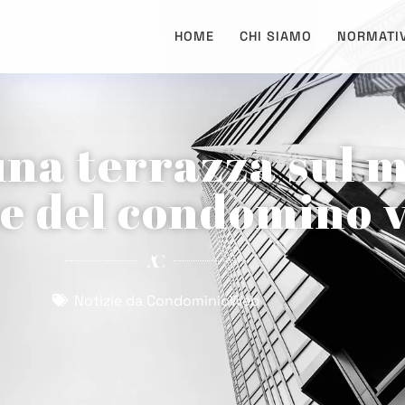
HOME
CHI SIAMO
NORMATI
una terrazza sul
ne del condomino 
Notizie da CondominioWeb