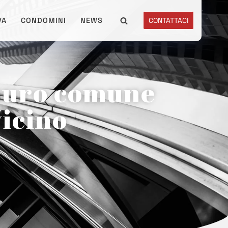
VA
CONDOMINI
NEWS
CONTATTACI
 muro comune
vicino