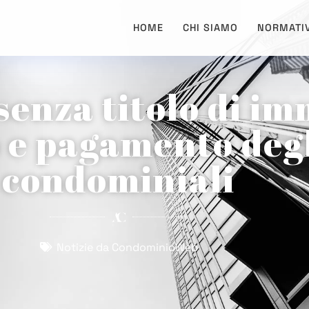
HOME
CHI SIAMO
NORMATI
enza titolo di im
e pagamento degl
condominiali
Notizie da CondominioWeb