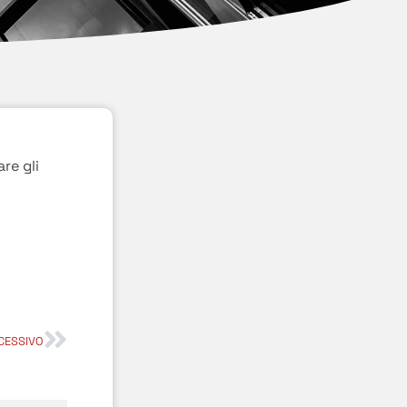
re gli
CESSIVO