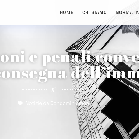
HOME
CHI SIAMO
NORMATI
oni e penali conve
consegna dell’im
Notizie da CondominioWeb