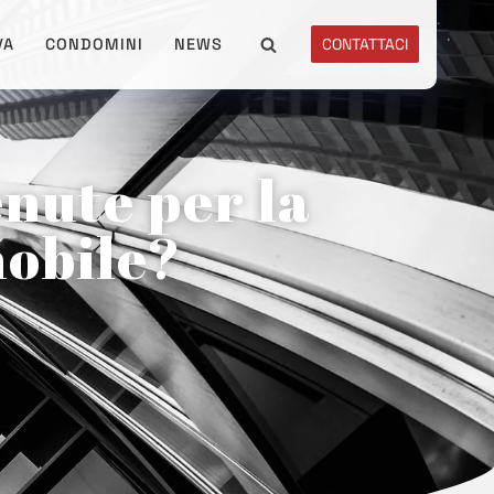
VA
CONDOMINI
NEWS
CONTATTACI
nute per la
mobile?