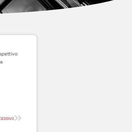
ispettivo
na
CESSIVO