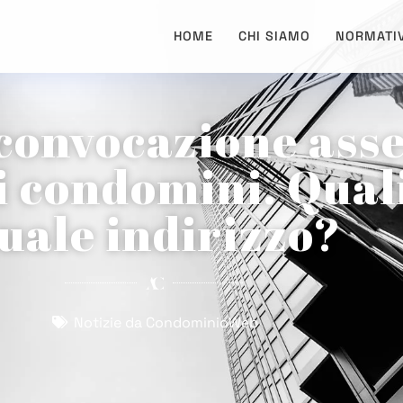
HOME
CHI SIAMO
NORMATI
 convocazione as
i condomini. Qual
uale indirizzo?
Notizie da CondominioWeb