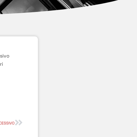
ssivo
ri
CESSIVO