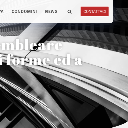
VA
CONDOMINI
NEWS
CONTATTACI
sembleare
i forme ed a