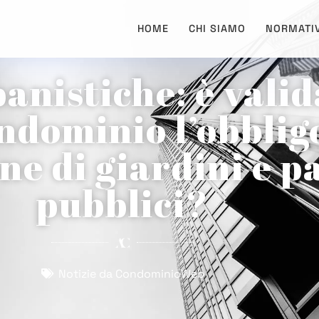
HOME
CHI SIAMO
NORMATI
nistiche: è valid
ndominio l’obblig
e di giardini e p
pubblici?
Notizie da CondominioWeb