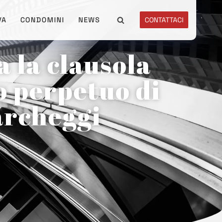
VA
CONDOMINI
NEWS
CONTATTACI
a la clausola
o perpetuo di
archeggi