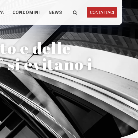
VA
CONDOMINI
NEWS
CONTATTACI
to e delle
 si evitano i