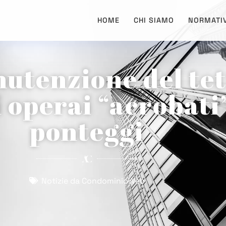
HOME
CHI SIAMO
NORMATI
utenzione del tet
i operai “acrobati”
ponteggi
Notizie da CondominioWeb