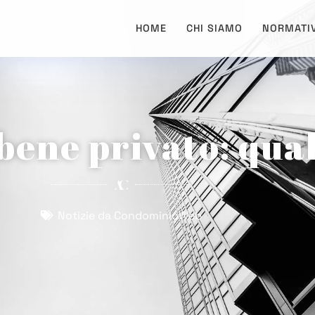
HOME
CHI SIAMO
NORMATI
ene privato: qual
Notizie da CondominioWeb