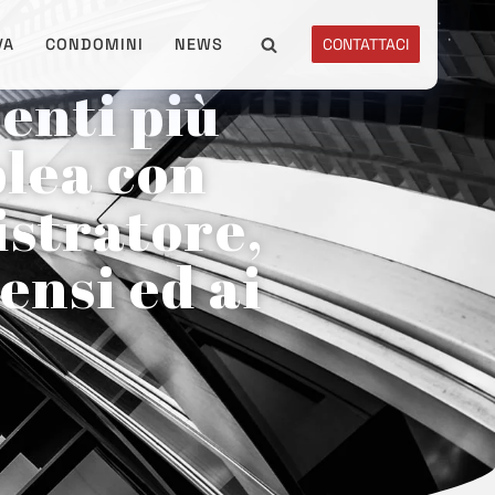
VA
CONDOMINI
NEWS
CONTATTACI
enti più
blea con
istratore,
ensi ed ai