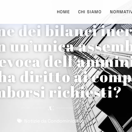
HOME
CHI SIAMO
NORMATI
e dei bilanci iner
n un’unica assem
evoca dell’ammin
ha diritto ai comp
mborsi richiesti?
Notizie da CondominioWeb