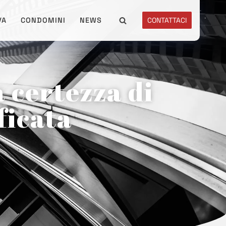
VA
CONDOMINI
NEWS
CONTATTACI
 certezza di
ficata