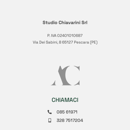
Studio Chiavarini Srl
P. IVA 02401010687
Via Dei Sabini, 8 65127 Pescara (PE)
CHIAMACI
085 61971
328 7517204